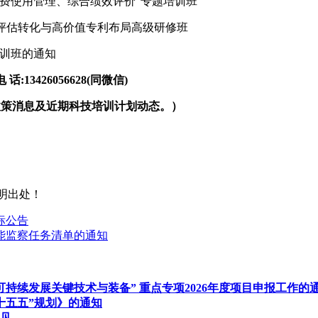
行、经费使用管理、综合绩效评价”专题培训班
成果评估转化与高价值专利布局高级研修班
培训班的通知
3426056628(同微信)
政策消息及近期科技培训计划动态。）
明出处！
标公告
节能监察任务清单的通知
持续发展关键技术与装备” 重点专项2026年度项目申报工作的
十五五”规划》的通知
见