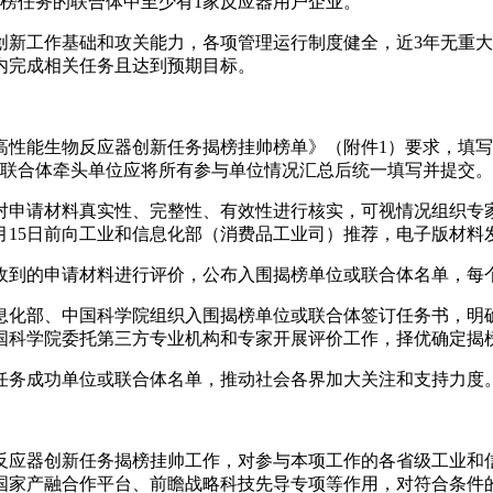
榜任务的联合体中至少有1家反应器用户企业。
创新工作基础和攻关能力，各项管理运行制度健全，近3年无重
内完成相关任务且达到预期目标。
高性能生物反应器创新任务揭榜挂帅榜单》（附件1）要求，填写
门。联合体牵头单位应将所有参与单位情况汇总后统一填写并提交。
对申请材料真实性、完整性、有效性进行核实，可视情况组织专
5日前向工业和信息化部（消费品工业司）推荐，电子版材料发送至邮箱（
收到的申请材料进行评价，公布入围揭榜单位或联合体名单，每
息化部、中国科学院组织入围揭榜单位或联合体签订任务书，明
国科学院委托第三方专业机构和专家开展评价工作，择优确定揭
任务成功单位或联合体名单，推动社会各界加大关注和支持力度
反应器创新任务揭榜挂帅工作，对参与本项工作的各省级工业和
国家产融合作平台、前瞻战略科技先导专项等作用，对符合条件