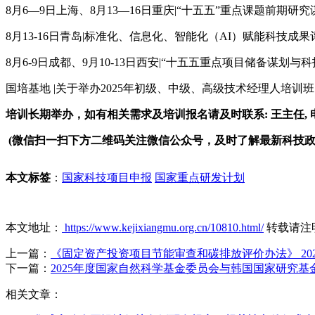
8月6—9日上海、8月13—16日重庆|“十五五”重点课题前
8月13-16日青岛|标准化、信息化、智能化（AI）赋能科技
8月6-9日成都、9月10-13日西安|“十五五重点项目储备谋
国培基地
|关于举办2025年初级、中级、高级技术经理人培训
培训长期举办，如有相关需求及培训报名请及时联系: 王主任, 电 话:1
(微信扫一扫下方二维码关注微信公众号，及时了解最新科技
本文标签
：
国家科技项目申报
国家重点研发计划
本文地址：
https://www.kejixiangmu.org.cn/10810.html/
转载请注
上一篇：
《固定资产投资项目节能审查和碳排放评价办法》 202
下一篇：
2025年度国家自然科学基金委员会与韩国国家研究
相关文章：