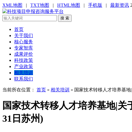
XML地图
|
TXT地图
|
HTML地图
|
手机版
|
最新资讯
搜 索
首页
关于我们
核心服务
专家智库
成果评价
科技政策
产业政策
相关培训
联系我们
当前所在位置：
首页
»
相关培训
»
国家技术转移人才培养基地|关
国家技术转移人才培养基地|关于举
31日苏州)