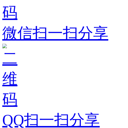
微信扫一扫分享
QQ扫一扫分享