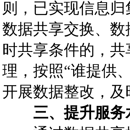
则，已实现信息归
数据共享交换、数
时共享条件的，共
理，按照“谁提供
开展数据整改，及
三、提升服务