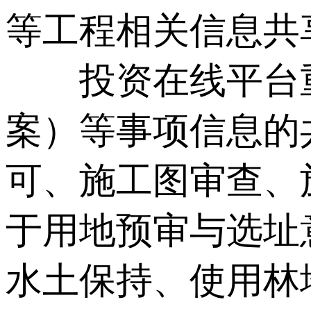
等工程相关信息共
投资在线平台重
案）等事项信息的
可、施工图审查、
于用地预审与选址
水土保持、使用林