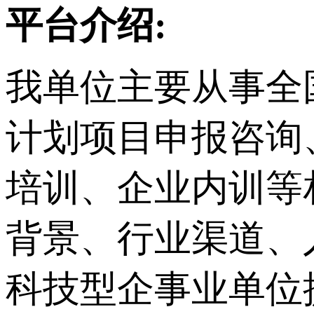
平台介绍:
我单位主要从事
全
计划项目申报咨询
培训、企业内训等
背景、行业渠道、
科技型企事业单位