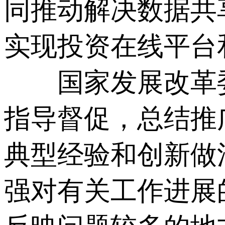
同推动解决数据共享
实现投资在线平台
国家发展改革委
指导督促，总结推
典型经验和创新做
强对有关工作进展