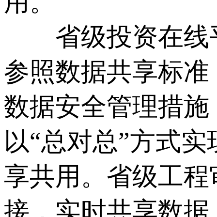
用。
省级投资在线平
参照数据共享标准
数据安全管理措施
以“总对总”方式
享共用。省级工程
接，实时共享数据