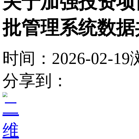
关于加强投资项
批管理系统数据
时间：2026-02-19
分享到：