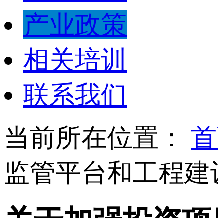
产业政策
相关培训
联系我们
当前所在位置：
首
监管平台和工程建