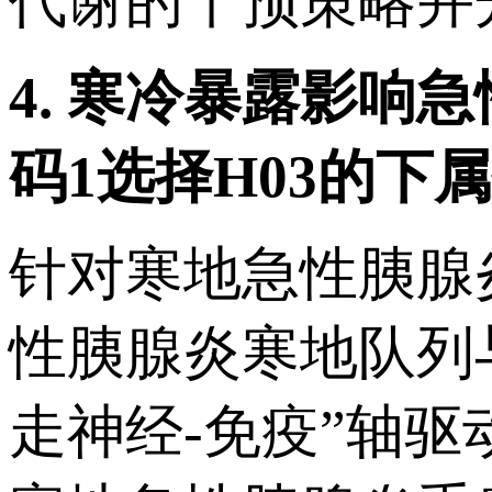
代谢的干预策略并
4.
寒冷暴露影响急
码
1
选择
H03
的下属
针对寒地急性胰腺
性胰腺炎寒地队列
走神经-免疫”轴