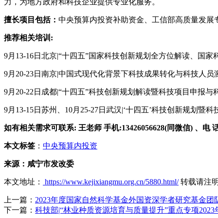
力，为地方政府和科技企业提供专业化服务。
擅长项目包括：
中央预算内投资补助资金、工信部高质量发展
推荐相关培训:
9月13-16日北京|“十四五”国家科技创新规划全方位解读
9月20-23日南京|中国式现代化背景下科技成果转化与科技
9月20-22日成都|“十四五”科技创新规划解读暨科技项目申报
9月13-15日苏州、10月25-27日武汉|‘十四五’科技创
如有相关需求可联系: 王老师 手机:13426056628(同微信) 、电 话:01
本文标签
：
中央预算内投资
来源：咸宁市发改委
本文地址：
https://www.kejixiangmu.org.cn/5880.html/
转载请注
上一篇：
2023年度国家自然科学基金外国资深学者研究基金团
下一篇：
科技部|“林业种质资源培育与质量提升”重点专项20