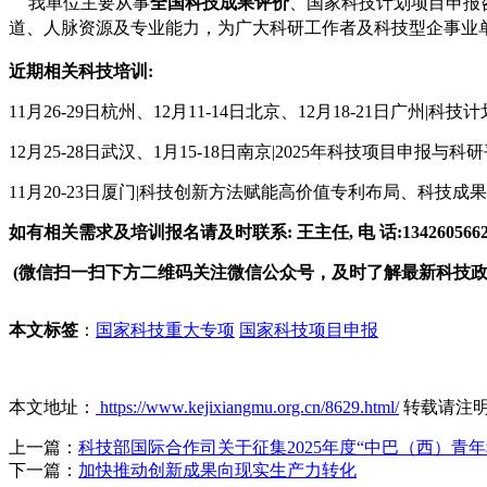
全国
科技成果评价
我单位主要从事
、国家科技计划项目申报
道、人脉资源及专业能力，为广大科研工作者及科技型企事业
近期相关科技培训:
11月26-29日杭州、12月11-14日北京、12月18-21
12月25-28日武汉、1月15-18日南京|2025年科技项目
11月20-23日厦门|科技创新方法赋能高价值专利布局、科技
如有相关需求及培训报名请及时联系: 王主任, 电 话:1342605662
(微信扫一扫下方二维码关注微信公众号，及时了解最新科技
本文标签
：
国家科技重大专项
国家科技项目申报
本文地址：
https://www.kejixiangmu.org.cn/8629.html/
转载请注
上一篇：
科技部国际合作司关于征集2025年度“中巴（西）青
下一篇：
加快推动创新成果向现实生产力转化