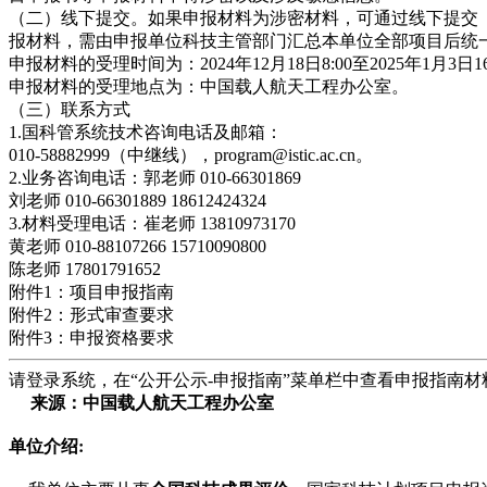
（二）线下提交。如果申报材料为涉密材料，可通过线下提交
报材料，需由申报单位科技主管部门汇总本单位全部项目后统
申报材料的受理时间为：2024年12月18日8:00至2025年1月3
申报材料的受理地点为：中国载人航天工程办公室。
（三）联系方式
1.国科管系统技术咨询电话及邮箱：
010-58882999（中继线），program@istic.ac.cn。
2.业务咨询电话：郭老师 010-66301869
刘老师 010-66301889 18612424324
3.材料受理电话：崔老师 13810973170
黄老师 010-88107266 15710090800
陈老师 17801791652
附件1：项目申报指南
附件2：形式审查要求
附件3：申报资格要求
请登录系统，在“公开公示-申报指南”菜单栏中查看申报指南材
来源：中国载人航天工程办公室
单位介绍: